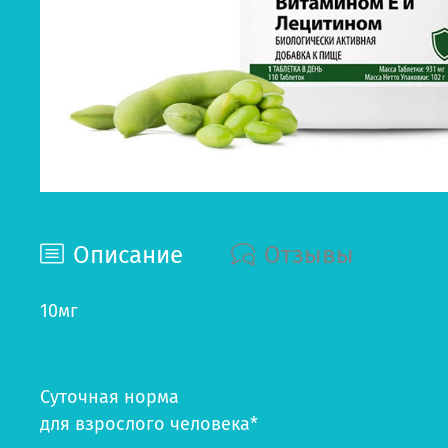
Описание
Отзывы
10
мг
Cуточная норма
для взрослого человека*