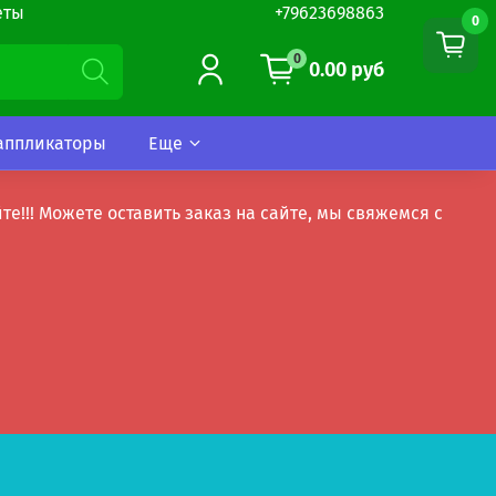
еты
+79623698863
0
0
0.00 руб
аппликаторы
Еще
!! Можете оставить заказ на сайте, мы свяжемся с