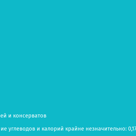
лей и консерватов
е углеводов и калорий крайне незначительно: 0,17 