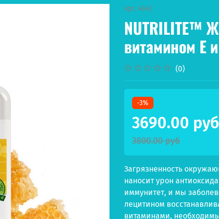
арт.
4042
NUTRILITE™ Ж
витамином Е 
(0)
-3%
3690.00 руб
3800.00 руб
Загрязненность окружаю
наносит урон антиоксида
иммунитет, и мы заболев
лецитином восстанавлив
витаминами, необходимы