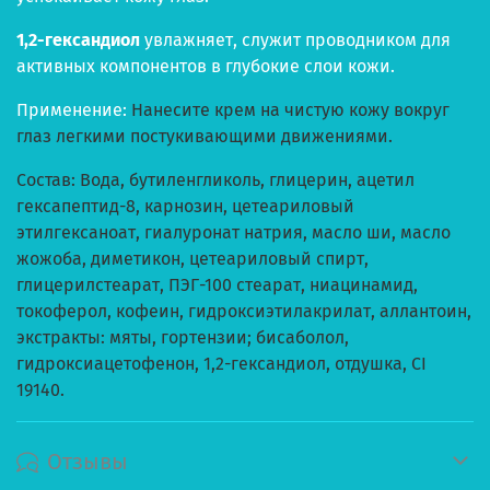
1,2-гександиол
увлажняет, служит проводником для
активных компонентов в глубокие слои кожи.
Применение:
Нанесите крем на чистую кожу вокруг
глаз легкими постукивающими движениями.
Состав: Вода, бутиленгликоль, глицерин, ацетил
гексапептид-8, карнозин, цетеариловый
этилгексаноат, гиалуронат натрия, масло ши, масло
жожоба, диметикон, цетеариловый спирт,
глицерилстеарат, ПЭГ-100 стеарат, ниацинамид,
токоферол, кофеин, гидроксиэтилакрилат, аллантоин,
экстракты: мяты, гортензии; бисаболол,
гидроксиацетофенон, 1,2-гександиол, отдушка, CI
19140.
Отзывы