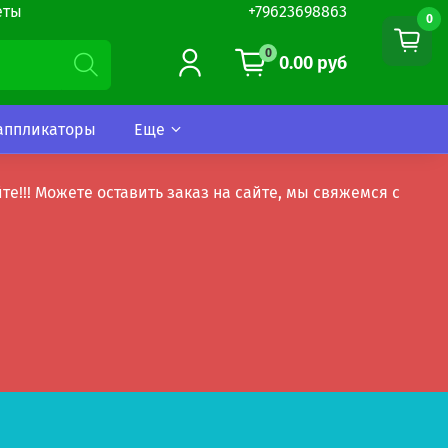
еты
+79623698863
0
0
0.00 руб
аппликаторы
Еще
!! Можете оставить заказ на сайте, мы свяжемся с