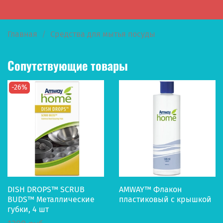
Главная
Средства для мытья посуды
Сопутствующие товары
-26%
DISH DROPS™ SCRUB
AMWAY™ Флакон
BUDS™ Металлические
пластиковый с крышкой
губки, 4 шт